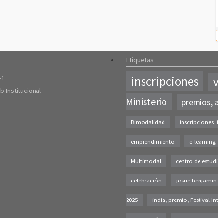
Etiquetas
inscripciones
-1
v
b Institucional
Ministerio
premios, 
Bimodalidad
inscripciones, 
emprendimiento
e-learning
Multimodal
centro de estud
celebración
josue benjamin 
2025
india, premio, Festival In