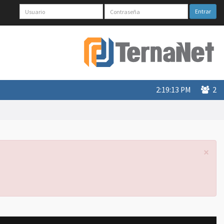
Entrar
2:19:13 PM
2
×