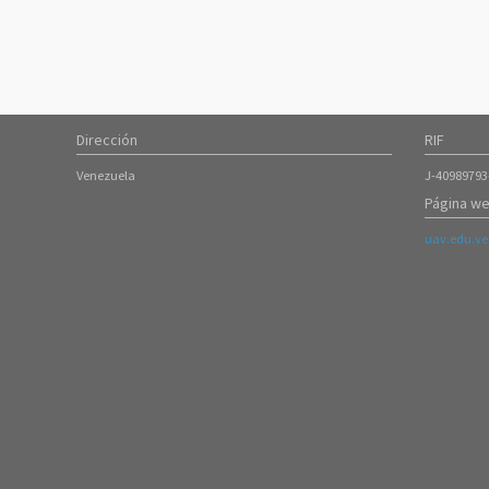
Dirección
RIF
Venezuela
J-40989793
Página we
uav.edu.ve