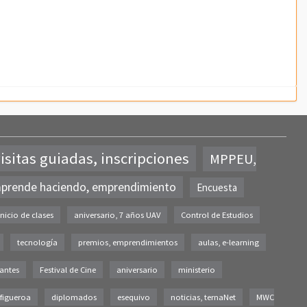
isitas guiadas, inscripciones
MPPEU,
aprende haciendo, emprendimiento
Encuesta
inicio de clases
aniversario, 7 años UAV
Control de Estudios
tecnología
premios, emprendimientos
aulas, e-learning
iantes
Festival de Cine
aniversario
ministerio
figueroa
diplomados
esequivo
noticias, ternaNet
MWC