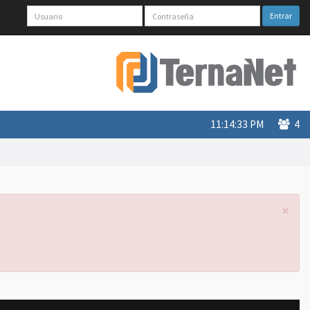
Entrar
11:14:33 PM
4
×