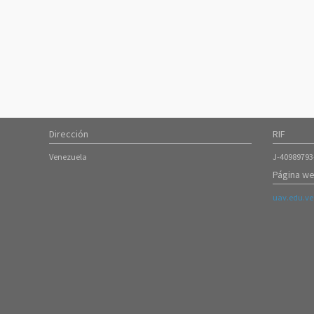
Dirección
RIF
Venezuela
J-40989793
Página we
uav.edu.ve